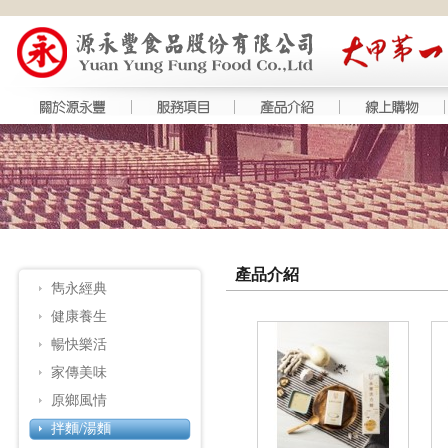
產品介紹
雋永經典
健康養生
暢快樂活
家傳美味
原鄉風情
拌麵/湯麵