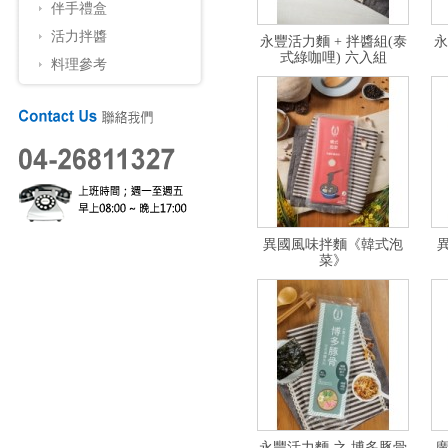
伴手禮盒
活力拌醬
永豐活力麵 + 拌醬組(泰
永
式綠咖哩) 六入組
料理參考
異國風味拌麵《韓式泡
菜》
永豐活力麵 之 博多豚骨
廣